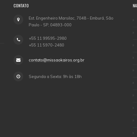
CONTATO
NA
Est. Engenheiro Marsilac, 7048 - Emburá, São
Paulo - SP, 04893-000
+55 11 99595-2980
+55 11 5970-2480
contato@missaokairos.org.br
Segunda a Sexta: 9h às 18h